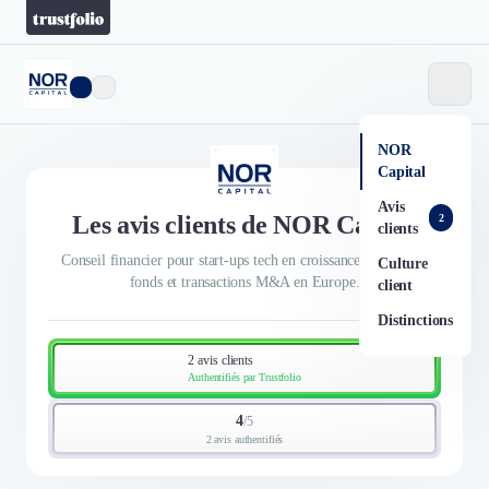
NOR
Capital
Avis
Les avis clients de NOR Capital
2
clients
Conseil financier pour start-ups tech en croissance. Levées de
Culture
fonds et transactions M&A en Europe.
client
Distinctions
2 avis clients
Authentifiés par Trustfolio
4
/
5
2 avis authentifiés