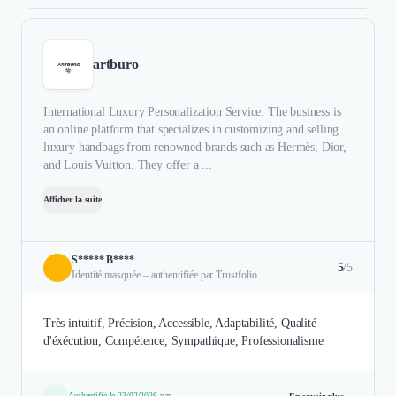
artburo
International Luxury Personalization Service. The business is
an online platform that specializes in customizing and selling
luxury handbags from renowned brands such as Hermès, Dior,
and Louis Vuitton. They offer a ...
Afficher la suite
S***** B****
5
/5
Identité masquée – authentifiée par Trustfolio
Très intuitif, Précision, Accessible, Adaptabilité, Qualité
d'éxécution, Compétence, Sympathique, Professionalisme
Authentifié le 23/02/2026 par