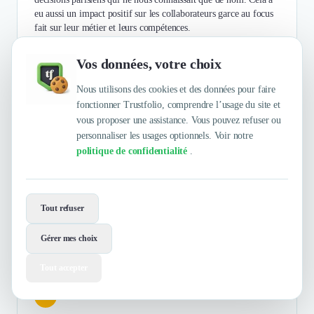
eu aussi un impact positif sur les collaborateurs garce au focus
fait sur leur métier et leurs compétences.
Vos données, votre choix
Authentifié le 23/02/2026 par
En savoir plus
Nous utilisons des cookies et des données pour faire
fonctionner Trustfolio, comprendre l’usage du site et
vous proposer une assistance. Vous pouvez refuser ou
Meyran Partners LLC-FZ
personnaliser les usages optionnels. Voir notre
politique de confidentialité
.
Meyran Partners LLC est un cabinet de conseil juridique et
fiscal basé à Dubaï, fondé par des avocats fiscalistes français.
Nous accompagnons les entrepreneurs et les investisseurs dans
Tout refuser
leurs projets de ...
Gérer mes choix
Afficher la suite
Tout accepter
5
/5
Doina Onica