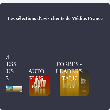
Les sélections d'avis clients de Médias France
BFM
INESS
FORBES -
FOCUS
AUTO
LEADER'S
BUS
PME
PLUS
TALK
TRAJ
8 avis
1 avis
1 avis