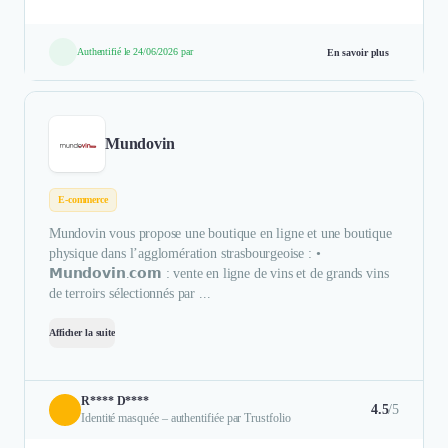
Authentifié le 24/06/2026 par
En savoir plus
Mundovin
E-commerce
Mundovin vous propose une boutique en ligne et une boutique
physique dans l’agglomération strasbourgeoise : •
𝗠𝘂𝗻𝗱𝗼𝘃𝗶𝗻.𝗰𝗼𝗺 : vente en ligne de vins et de grands vins
de terroirs sélectionnés par ...
Afficher la suite
R**** D****
4.5
/5
Identité masquée – authentifiée par Trustfolio