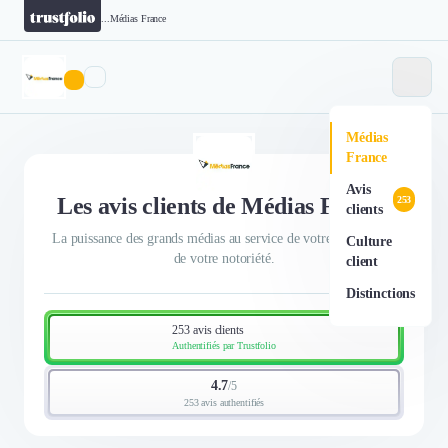
...
Médias France
Médias
France
Avis
Les avis clients de Médias France
253
clients
La puissance des grands médias au service de votre visibilité et
Culture
de votre notoriété.
client
Distinctions
253 avis clients
Authentifiés par Trustfolio
4.7
/
5
253 avis authentifiés