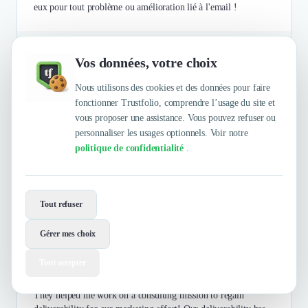
eux pour tout problème ou amélioration lié à l'email !
Authentifié le 21/11/2025 par
En savoir plus
Vos données, votre choix
Nous utilisons des cookies et des données pour faire
fonctionner Trustfolio, comprendre l’usage du site et
TeamOut (YC W22)
vous proposer une assistance. Vous pouvez refuser ou
personnaliser les usages optionnels. Voir notre
politique de confidentialité
.
TeamOut offers an online platform to help remote teams find
the perfect offsite.
Tout refuser
Thomas Mazimann
5
/5
Co-founder and CEO
Gérer mes choix
Une mission de conseil réussie pour restaurer notre
Tout accepter
délivrabilité
They helped me work on a consulting mission to regain