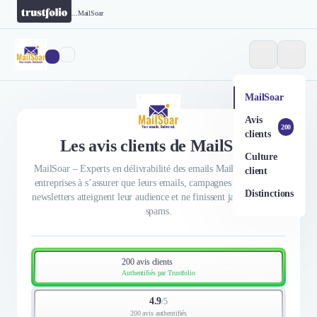
...
MailSoar
MailSoar
Avis
200
clients
Les avis clients de MailSoar
Culture
MailSoar – Experts en délivrabilité des emails MailSoar aide les
client
entreprises à s’assurer que leurs emails, campagnes marketing et
Distinctions
newsletters atteignent leur audience et ne finissent jamais dans les
spams.
200 avis clients
Authentifiés par Trustfolio
4.9
/
5
200 avis authentifiés