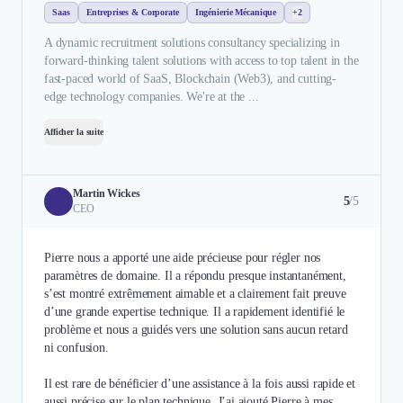
Saas
Entreprises & Corporate
Ingénierie Mécanique
+2
A dynamic recruitment solutions consultancy specializing in
forward-thinking talent solutions with access to top talent in the
fast-paced world of SaaS, Blockchain (Web3), and cutting-
edge technology companies. We're at the ...
Afficher la suite
Martin Wickes
5
/5
CEO
Pierre nous a apporté une aide précieuse pour régler nos
paramètres de domaine. Il a répondu presque instantanément,
s’est montré extrêmement aimable et a clairement fait preuve
d’une grande expertise technique. Il a rapidement identifié le
problème et nous a guidés vers une solution sans aucun retard
ni confusion.
Il est rare de bénéficier d’une assistance à la fois aussi rapide et
aussi précise sur le plan technique. J’ai ajouté Pierre à mes