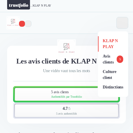
...
KLAP N PLAY
KLAP N
PLAY
Avis
Les avis clients de KLAP N PLAY
5
clients
Une vidéo vaut tous les mots
Culture
client
Distinctions
5 avis clients
Authentifiés par Trustfolio
4.7
/
5
5 avis authentifiés