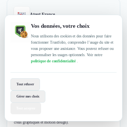
Atout France
Vos données, votre choix
B2B
Voyages & Loisirs
B2C
Nous utilisons des cookies et des données pour faire
L'Agence de développement touristique de la France
fonctionner Trustfolio, comprendre l’usage du site et
#ExploreFrance 🇫🇷
vous proposer une assistance. Vous pouvez refuser ou
personnaliser les usages optionnels. Voir notre
politique de confidentialité
.
Dennemont Virginie
4.5
/5
Responsable Ple Stratgie Editoriale Atout France
Une mini-série inspirante à la découverte des talents
Tout refuser
locaux
Gérer mes choix
Production d'une mini-série social média sur des balades
touristiques en France, sur les traces de personnalités locales.
Tout accepter
Réalisation dynamique, inspirante et qualitative (script et
narration, qualité images, force de proposition, qualité des
créas graphiques et motion design).