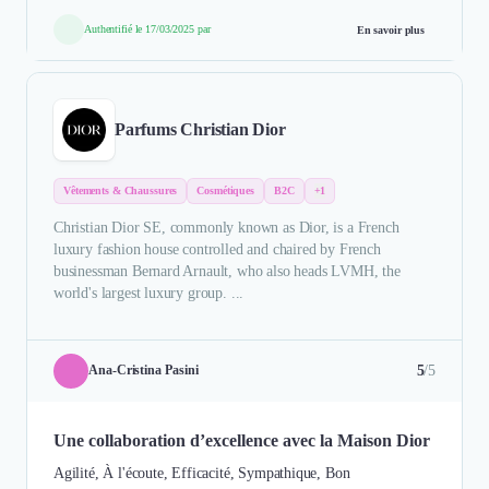
Authentifié le 17/03/2025 par
En savoir plus
Parfums Christian Dior
Vêtements & Chaussures
Cosmétiques
B2C
+1
Christian Dior SE, commonly known as Dior, is a French
luxury fashion house controlled and chaired by French
businessman Bernard Arnault, who also heads LVMH, the
world's largest luxury group. ...
5
/5
Ana-Cristina Pasini
Une collaboration d’excellence avec la Maison Dior
Agilité, À l'écoute, Efficacité, Sympathique, Bon