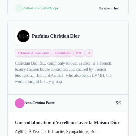
Authentifié le 17/03/2025 par
En savoir plus
Parfums Christian Dior
Vêtements & Chaussures
Cosmétiques
B2C
+1
Christian Dior SE, commonly known as Dior, is a French
luxury fashion house controlled and chaired by French
businessman Bernard Arnault, who also heads LVMH, the
world's largest luxury group. ...
5
/5
Ana-Cristina Pasini
Une collaboration d’excellence avec la Maison Dior
Agilité, À l'écoute, Efficacité, Sympathique, Bon