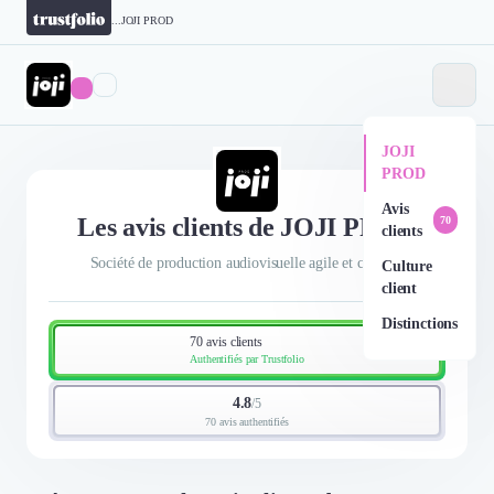
...
JOJI PROD
JOJI
PROD
Avis
Les avis clients de JOJI PROD
70
clients
Société de production audiovisuelle agile et créative
Culture
client
Distinctions
70 avis clients
Authentifiés par Trustfolio
4.8
/
5
70 avis authentifiés