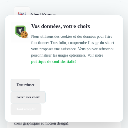
Atout France
Vos données, votre choix
B2B
Voyages & Loisirs
B2C
Nous utilisons des cookies et des données pour faire
L'Agence de développement touristique de la France
fonctionner Trustfolio, comprendre l’usage du site et
#ExploreFrance 🇫🇷
vous proposer une assistance. Vous pouvez refuser ou
personnaliser les usages optionnels. Voir notre
politique de confidentialité
.
Dennemont Virginie
4.5
/5
Responsable Ple Stratgie Editoriale Atout France
Une mini-série inspirante à la découverte des talents
Tout refuser
locaux
Gérer mes choix
Production d'une mini-série social média sur des balades
touristiques en France, sur les traces de personnalités locales.
Tout accepter
Réalisation dynamique, inspirante et qualitative (script et
narration, qualité images, force de proposition, qualité des
créas graphiques et motion design).