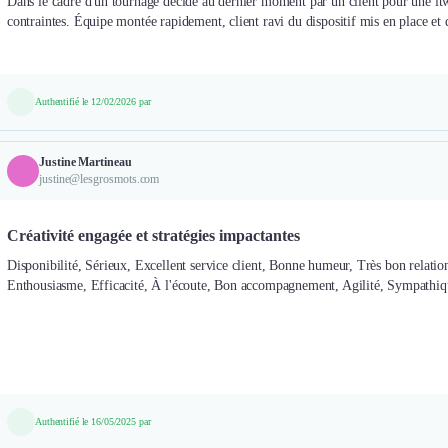
Dans le cadre d'un tournage décidé au dernier moment par un client pour une itw
contraintes. Équipe montée rapidement, client ravi du dispositif mis en place et d
Authentifié le 12/02/2026 par
Justine Martineau
justine@lesgrosmots.com
Créativité engagée et stratégies impactantes
Disponibilité, Sérieux, Excellent service client, Bonne humeur, Très bon relati
Enthousiasme, Efficacité, À l'écoute, Bon accompagnement, Agilité, Sympathiqu
Authentifié le 16/05/2025 par