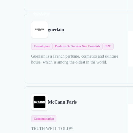
Étude de cas
guerlain
Cosmétiques
Produits Ou Services Non Essentiels
B2C
Guerlain is a French perfume, cosmetics and skincare
house, which is among the oldest in the world.
McCann Paris
Communication
TRUTH WELL TOLD™