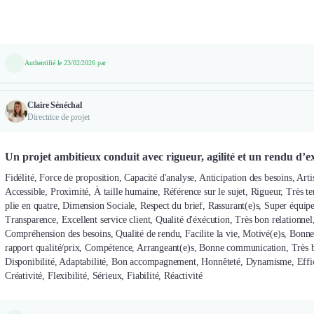
Authentifié le 23/02/2026 par
Claire Sénéchal
Directrice de projet
Un projet ambitieux conduit avec rigueur, agilité et un rendu d’ex
Fidélité, Force de proposition, Capacité d'analyse, Anticipation des besoins, Art
Accessible, Proximité, À taille humaine, Référence sur le sujet, Rigueur, Très
plie en quatre, Dimension Sociale, Respect du brief, Rassurant(e)s, Super équipe,
Transparence, Excellent service client, Qualité d'éxécution, Très bon relationnel
Compréhension des besoins, Qualité de rendu, Facilite la vie, Motivé(e)s, Bon
rapport qualité/prix, Compétence, Arrangeant(e)s, Bonne communication, Très 
Disponibilité, Adaptabilité, Bon accompagnement, Honnêteté, Dynamisme, Efficac
Créativité, Flexibilité, Sérieux, Fiabilité, Réactivité