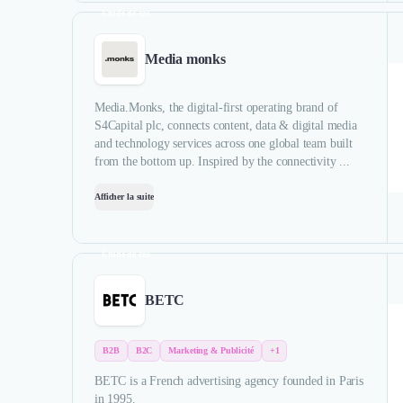
Étude de cas
Media monks
Media.Monks, the digital-first operating brand of
S4Capital plc, connects content, data & digital media
and technology services across one global team built
from the bottom up. Inspired by the connectivity ...
Afficher la suite
Étude de cas
BETC
B2B
B2C
Marketing & Publicité
+1
BETC is a French advertising agency founded in Paris
in 1995.