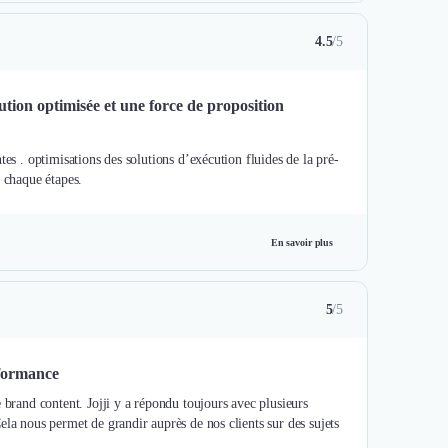
4.5
/5
ution optimisée et une force de proposition
es . optimisations des solutions d’exécution fluides de la pré-
à chaque étapes.
En savoir plus
5
/5
rformance
 brand content. Jojji y a répondu toujours avec plusieurs
ela nous permet de grandir auprès de nos clients sur des sujets