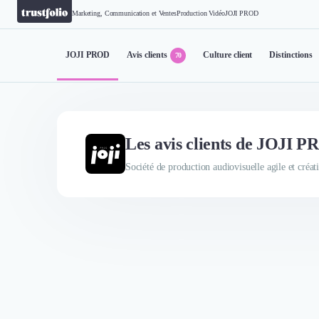
Marketing, Communication et Ventes
Production Vidéo
JOJI PROD
JOJI PROD
Avis clients
Culture client
Distinctions
70
Les avis clients de JOJI 
Société de production audiovisuelle agile et créat