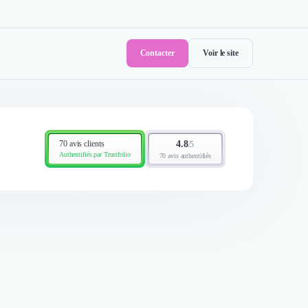
Contacter
Voir le site
70 avis clients
4.8
/
5
Authentifiés par Trustfolio
70 avis authentifiés