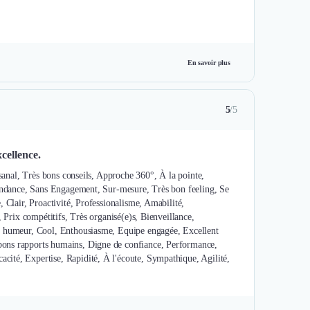
En savoir plus
5
/5
cellence.
isanal, Très bons conseils, Approche 360°, À la pointe,
 tendance, Sans Engagement, Sur-mesure, Très bon feeling, Se
 Clair, Proactivité, Professionalisme, Amabilité,
, Prix compétitifs, Très organisé(e)s, Bienveillance,
ne humeur, Cool, Enthousiasme, Equipe engagée, Excellent
bons rapports humains, Digne de confiance, Performance,
ité, Expertise, Rapidité, À l'écoute, Sympathique, Agilité,