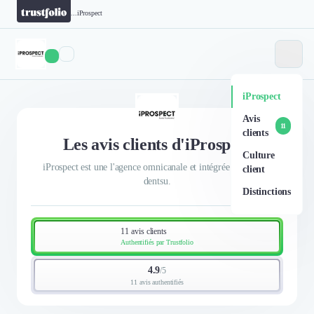
...
iProspect
iProspect
Avis
11
clients
Les avis clients d'iProspect
Culture
iProspect est une l'agence omnicanale et intégrée du groupe
client
dentsu.
Distinctions
11 avis clients
Authentifiés par Trustfolio
4.9
/
5
11 avis authentifiés