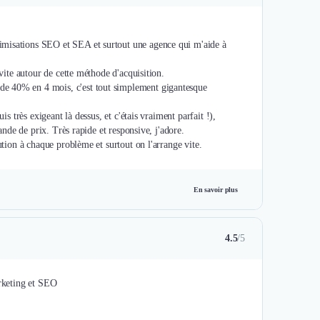
imisations SEO et SEA et surtout une agence qui m'aide à
avite autour de cette méthode d'acquisition.
de 40% en 4 mois, c'est tout simplement gigantesque
is très exigeant là dessus, et c'étais vraiment parfait !),
mande de prix. Très rapide et responsive, j'adore.
ution à chaque problème et surtout on l'arrange vite.
En savoir plus
4.5
/5
arketing et SEO