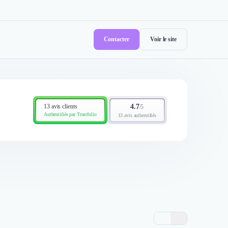
Contacter
Voir le site
13 avis clients
4.7
/
5
Authentifiés par Trustfolio
13 avis authentifiés