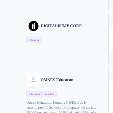
DIGITALISIME CORP
E-learning
OMNES Education
Education & Formation
Omnes Education, formerly INSEEC U. It
encompasses 16 Schools, 10 campuses worldwide,
28,000 students, over 100,000 alumni, 345 faculty