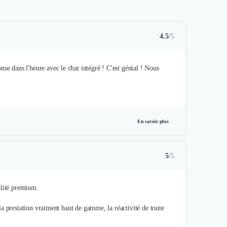
4.5
/5
se dans l'heure avec le chat intégré ! C'est génial ! Nous
En savoir plus
5
/5
alité premium.
e la prestation vraiment haut de gamme, la réactivité de toute