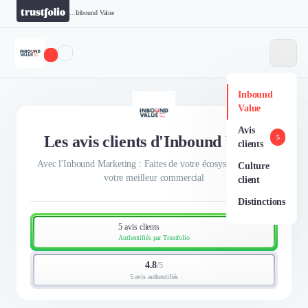
...
Inbound Value
Inbound
Value
Avis
Les avis clients d'Inbound Value
5
clients
Avec l'Inbound Marketing : Faites de votre écosystème digital
Culture
votre meilleur commercial
client
Distinctions
5 avis clients
Authentifiés par Trustfolio
4.8
/
5
5 avis authentifiés