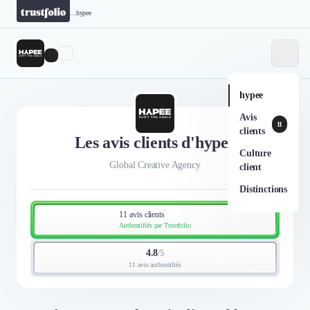
...
hypee
hypee
Avis
11
clients
Les avis clients d'hypee
Culture
Global Creative Agency
client
Distinctions
11 avis clients
Authentifiés par Trustfolio
4.8
/
5
11 avis authentifiés