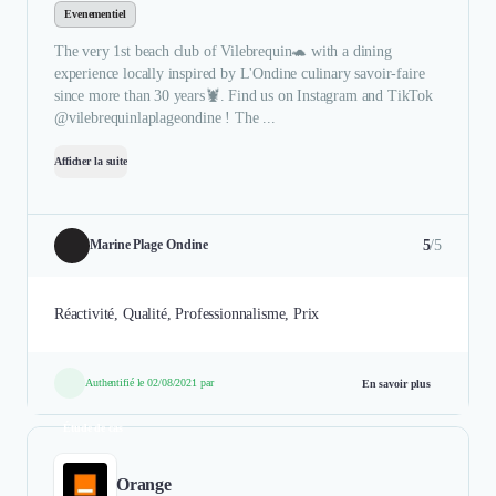
Evenementiel
The very 1st beach club of Vilebrequin🐢 with a dining
experience locally inspired by L'Ondine culinary savoir-faire
since more than 30 years🦞. Find us on Instagram and TikTok
@vilebrequinlaplageondine ! The ...
Afficher la suite
5
/5
Marine Plage Ondine
Réactivité, Qualité, Professionnalisme, Prix
Authentifié le 02/08/2021 par
En savoir plus
Étude de cas
Orange