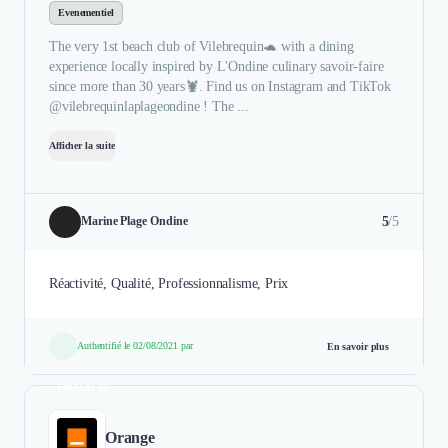
Evenementiel
The very 1st beach club of Vilebrequin🐢 with a dining
experience locally inspired by L'Ondine culinary savoir-faire
since more than 30 years🦞. Find us on Instagram and TikTok
@vilebrequinlaplageondine ! The ...
Afficher la suite
5
/5
Marine Plage Ondine
Réactivité, Qualité, Professionnalisme, Prix
Authentifié le 02/08/2021 par
En savoir plus
Étude de cas
Orange