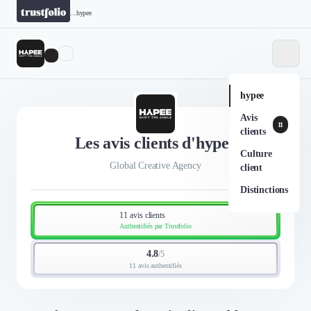
...
hypee
hypee
Avis
11
clients
Les avis clients d'hypee
Culture
Global Creative Agency
client
Distinctions
11 avis clients
Authentifiés par Trustfolio
4.8
/
5
11 avis authentifiés