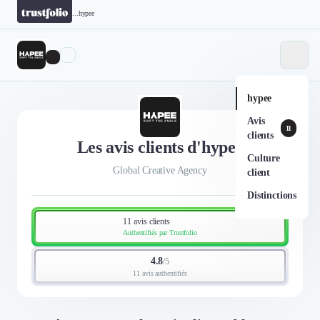
...
hypee
hypee
Avis
11
clients
Les avis clients d'hypee
Culture
Global Creative Agency
client
Distinctions
11 avis clients
Authentifiés par Trustfolio
4.8
/
5
11 avis authentifiés