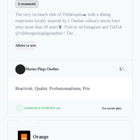
Evenementiel
The very 1st beach club of Vilebrequin🐢 with a dining
experience locally inspired by L'Ondine culinary savoir-faire
since more than 30 years🦞. Find us on Instagram and TikTok
@vilebrequinlaplageondine ! The ...
Afficher la suite
5
/5
Marine Plage Ondine
Réactivité, Qualité, Professionnalisme, Prix
Authentifié le 02/08/2021 par
En savoir plus
Étude de cas
Orange