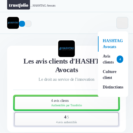
...
HASHTAG Avocats
HASHTAG
Avocats
Avis
Les avis clients d'HASHTAG
4
clients
Avocats
Culture
client
Le droit au service de l'innovation
Distinctions
4 avis clients
Authentifiés par Trustfolio
4
/
5
4 avis authentifiés