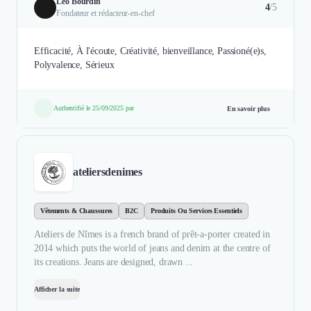
Léo Bourdin
4
/5
Fondateur et rédacteur-en-chef
Efficacité, À l'écoute, Créativité, bienveillance, Passioné(e)s,
Polyvalence, Sérieux
Authentifié le 25/09/2025 par
En savoir plus
ateliersdenimes
Vêtements & Chaussures
B2C
Produits Ou Services Essentiels
Ateliers de Nîmes is a french brand of prêt-a-porter created in
2014 which puts the world of jeans and denim at the centre of
its creations. Jeans are designed, drawn ...
Afficher la suite