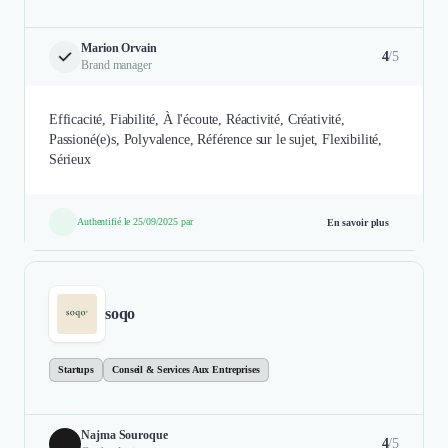
Marion Orvain
4
/5
Brand manager
Efficacité, Fiabilité, À l'écoute, Réactivité, Créativité,
Passioné(e)s, Polyvalence, Référence sur le sujet, Flexibilité,
Sérieux
Authentifié le 25/09/2025 par
En savoir plus
soqo
Startups
Conseil & Services Aux Entreprises
Najma Souroque
4
/5