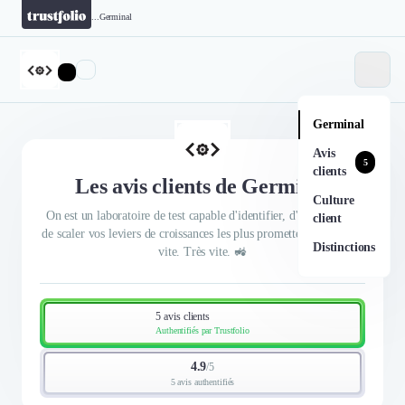
...
Germinal
Germinal
Avis
5
clients
Les avis clients de Germinal
Culture
On est un laboratoire de test capable d'identifier, d'optimiser, et
client
de scaler vos leviers de croissances les plus prometteurs. Et ça va
Distinctions
vite. Très vite. 🚜
5 avis clients
Authentifiés par Trustfolio
4.9
/
5
5 avis authentifiés