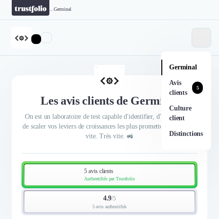
...
Germinal
Germinal
Avis
5
clients
Les avis clients de Germinal
Culture
On est un laboratoire de test capable d'identifier, d'optimiser, et
client
de scaler vos leviers de croissances les plus prometteurs. Et ça va
Distinctions
vite. Très vite. 🚜
5 avis clients
Authentifiés par Trustfolio
4.9
/
5
5 avis authentifiés