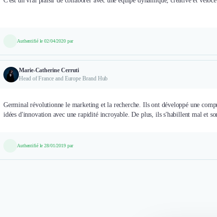
C'est un vrai plaisir de collaborer avec une équipe dynamique, créative et vél
Authentifié le 02/04/2020 par
Marie-Catherine Cerruti
Head of France and Europe Brand Hub
Germinal révolutionne le marketing et la recherche. Ils ont développé une compr
idées d'innovation avec une rapidité incroyable. De plus, ils s'habillent mal et s
Authentifié le 28/01/2019 par