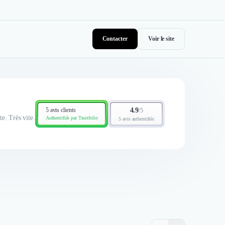
Contacter
Voir le site
5 avis clients
4.9
/
5
te. Très vite.
Authentifiés par Trustfolio
5 avis authentifiés