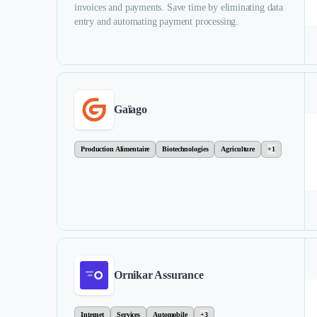
invoices and payments. Save time by eliminating data
entry and automating payment processing.
Gaïago
Production Alimentaire
Biotechnologies
Agriculture
+1
Ornikar Assurance
Internet
Services
Automobile
+3