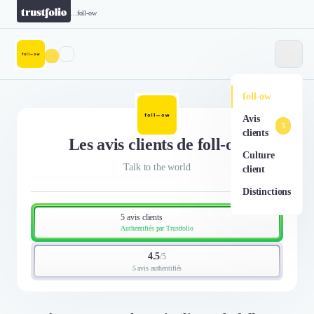
...
foll-ow
foll-ow
Avis
5
clients
Les avis clients de foll-ow
Culture
Talk to the world
client
Distinctions
5 avis clients
Authentifiés par Trustfolio
4.5
/
5
5 avis authentifiés