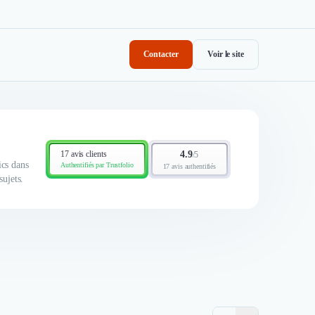
Contacter
Voir le site
17 avis clients
4.9
/
5
ics dans
Authentifiés par Trustfolio
17 avis authentifiés
ujets.