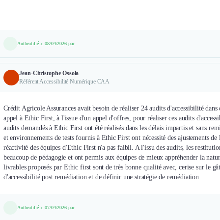
Authentifié le 08/04/2026 par
Jean-Christophe Ossola
Référent Accessibilité Numérique CAA
Crédit Agricole Assurances avait besoin de réaliser 24 audits d'accessibilité dans
appel à Ethic First, à l'issue d'un appel d'offres, pour réaliser ces audits d'access
audits demandés à Ethic First ont été réalisés dans les délais impartis et sans re
et environnements de tests fournis à Ethic First ont nécessité des ajustements de 
réactivité des équipes d'Ethic First n'a pas faibli. A l'issu des audits, les restitut
beaucoup de pédagogie et ont permis aux équipes de mieux appréhender la nature 
livrables proposés par Ethic first sont de très bonne qualité avec, cerise sur le g
d'accessibilité post remédiation et de définir une stratégie de remédiation.
Authentifié le 07/04/2026 par