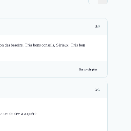
5
/5
n des besoins, Très bons conseils, Sérieux, Très bon
En savoir plus
5
/5
ences de dév à acquérir