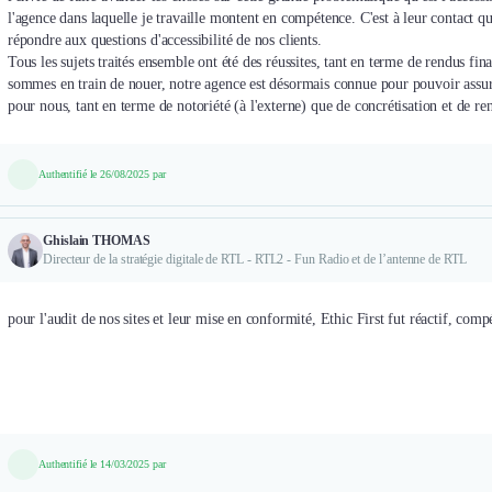
l'agence dans laquelle je travaille montent en compétence. C'est à leur contact 
répondre aux questions d'accessibilité de nos clients.
Tous les sujets traités ensemble ont été des réussites, tant en terme de rendus f
sommes en train de nouer, notre agence est désormais connue pour pouvoir assurer
pour nous, tant en terme de notoriété (à l'externe) que de concrétisation et de r
Authentifié le 26/08/2025 par
Ghislain THOMAS
Directeur de la stratégie digitale de RTL - RTL2 - Fun Radio et de l’antenne de RTL
pour l'audit de nos sites et leur mise en conformité, Ethic First fut réactif, comp
Authentifié le 14/03/2025 par