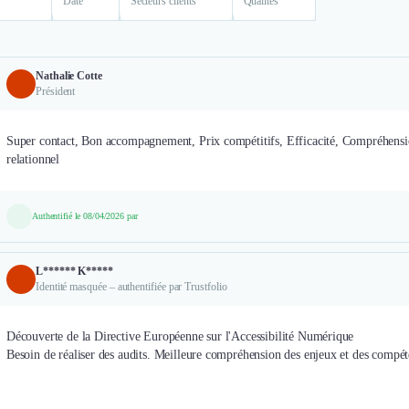
Date
Secteurs clients
Qualités
Nathalie Cotte
Président
Super contact, Bon accompagnement, Prix compétitifs, Efficacité, Compréhensio
relationnel
Authentifié le 08/04/2026 par
L****** K*****
Identité masquée – authentifiée par Trustfolio
Découverte de la Directive Européenne sur l'Accessibilité Numérique
Besoin de réaliser des audits. Meilleure compréhension des enjeux et des compét