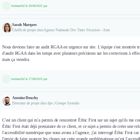
Authentifié le 28/08/2025 par
Sarah Marques
Cheffe de projet chez Agence Nationale Des Titres Sécurisés - Ants
Nous devions faire un audit RGAA en urgence sur site. L'équipe s'est montrée trè
d'audit RGAA dans les temps avec plusieurs précisions sur les corrections à ef
mais ça viendra.
Authentifié le 27/08/2025 par
Antoine Douchy
Directeur de projet chez dps | Groupe Syneido
C'est un client qui m'a permis de rencontrer Éthic First sur un sujet qu'ils me con
Éthic First était déjà prestataire de ce client, et ce sujet a permis de créer une r
l'accessibilité numérique que nous avons à l'agence, j'ai interrogé Éthic First car j
l'envie de faire avancer les choses sur cette grande problématique qu'est l'accessi