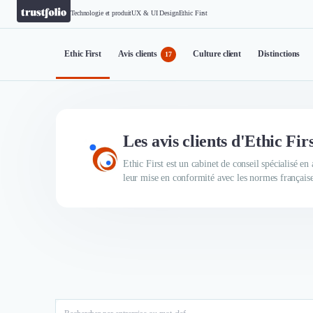
Technologie et produit
UX & UI Design
Ethic First
Ethic First
Avis clients
Culture client
Distinctions
17
Les avis clients d'Ethic Fir
Ethic First est un cabinet de conseil spécialisé e
leur mise en conformité avec les normes française