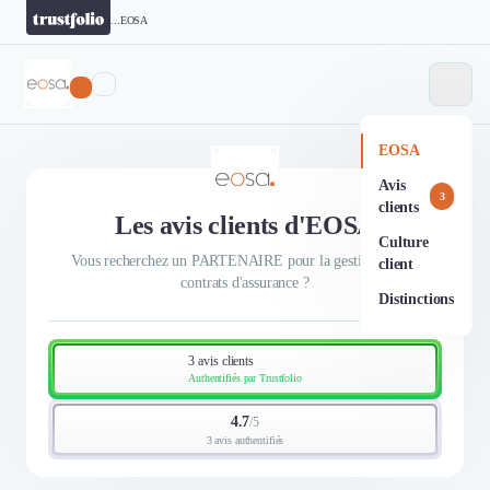
...
EOSA
EOSA
Avis
3
clients
Les avis clients d'EOSA
Culture
Vous recherchez un PARTENAIRE pour la gestion de vos
client
contrats d'assurance ?
Distinctions
3 avis clients
Authentifiés par Trustfolio
4.7
/
5
3 avis authentifiés