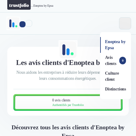
...
Enoptea by Epsa
Enoptea by
Epsa
Avis
Les avis clients d'Enoptea by Epsa
0
clients
Nous aidons les entreprises à réduire leurs dépenses et agir sur
Culture
leurs consommations énergétiques.
client
Distinctions
0 avis clients
Authentifiés par Trustfolio
Découvrez tous les avis clients d'Enoptea by
Epsa