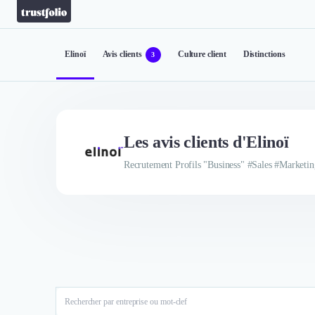
Elinoï
Avis clients
Culture client
Distinctions
3
Les avis clients d'Elinoï
Recrutement Profils "Business" #Sales #Marketi