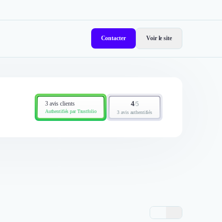
Contacter
Voir le site
3 avis clients
4
/
5
Authentifiés par Trustfolio
3 avis authentifiés