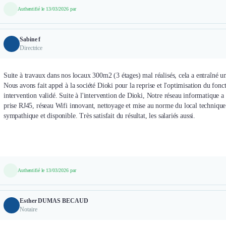
Authentifié le 13/03/2026 par
Sabine f
Directrice
Suite à travaux dans nos locaux 300m2 (3 étages) mal réalisés, cela a entraîné u
Nous avons fait appel à la société Dioki pour la reprise et l'optimisation du fon
intervention validé. Suite à l'intervention de Dioki, Notre réseau informatiqu
prise RJ45, réseau Wifi innovant, nettoyage et mise au norme du local technique (
sympathique et disponible. Très satisfait du résultat, les salariés aussi.
Authentifié le 13/03/2026 par
Esther DUMAS BECAUD
Notaire