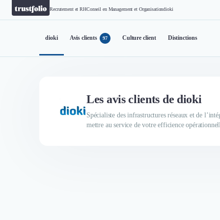
Recrutement et RH
Conseil en Management et Organisation
dioki
dioki
Avis clients
Culture client
Distinctions
97
Les avis clients de dioki
Spécialiste des infrastructures réseaux et de l’in
mettre au service de votre efficience opérationnel