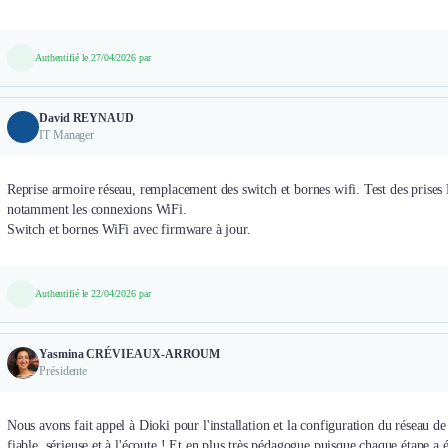
Authentifié le 27/04/2026 par
David REYNAUD
IT Manager
Reprise armoire réseau, remplacement des switch et bornes wifi. Test des prises 
notamment les connexions WiFi.
Switch et bornes WiFi avec firmware à jour.
Authentifié le 22/04/2026 par
Yasmina CRÉVIEAUX-ARROUM
Présidente
Nous avons fait appel à Dioki pour l'installation et la configuration du réseau de
fiable, sérieuse et à l'écoute ! Et en plus très pédagogue puisque chaque étape a 