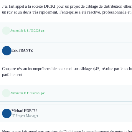
J’ai fait appel à la société DIOKI pour un projet de câblage de distribution éther
un rdv et un devis très rapidement, l’entreprise a été réactive, professionnelle
Authentifié le 11/03/2026 par
Eric FRANTZ
Coupure réseau incompréhensible pour moi sur câblage rj45, résolue par le techn
parfaitement
Authentifié le 11/03/2026 par
Michael HORTU
IT Project Manager
Nous avons fait appel aux services de Dioki pour le remplacement de notre infras