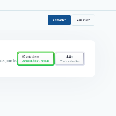
Contacter
Voir le site
97 avis clients
4.8
/
5
tes pour les
Authentifiés par Trustfolio
97 avis authentifiés