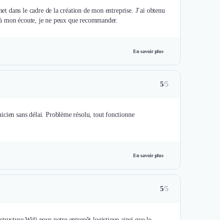
net dans le cadre de la création de mon entreprise. J’ai obtenu
 et à mon écoute, je ne peux que recommander.
En savoir plus
5
/5
icien sans délai. Problème résolu, tout fonctionne
En savoir plus
5
/5
tructure Wifi pour notre entrepôt logistique ainsi que le