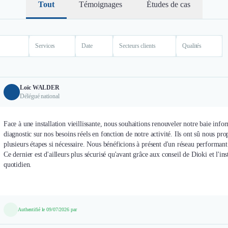
Tout
Témoignages
Études de cas
Services
Date
Secteurs clients
Qualités
Loïc WALDER
Délégué national
Face à une installation vieillissante, nous souhaitions renouveler notre baie inf
diagnostic sur nos besoins réels en fonction de notre activité. Ils ont sû nous 
plusieurs étapes si nécessaire. Nous bénéficions à présent d'un réseau performant
Ce dernier est d'ailleurs plus sécurisé qu'avant grâce aux conseil de Dioki et l'ins
quotidien.
Authentifié le 09/07/2026 par