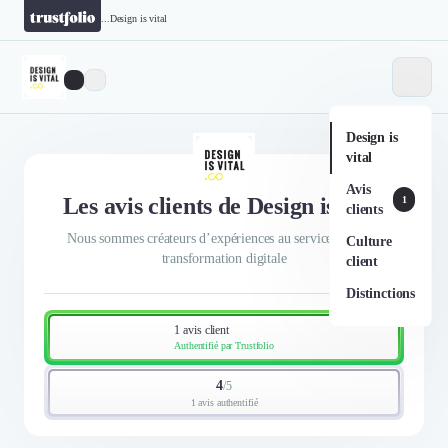
...
Design is vital
Design is
vital
Avis
Les avis clients de Design is vital
1
clients
Nous sommes créateurs d’expériences au service de votre
Culture
transformation digitale
client
Distinctions
1 avis client
Authentifié par Trustfolio
4
/
5
1 avis authentifié