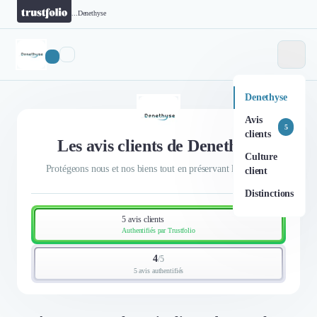
...
Denethyse
Denethyse
Avis
5
clients
Les avis clients de Denethyse
Culture
Protégeons nous et nos biens tout en préservant la nature !
client
Distinctions
5 avis clients
Authentifiés par Trustfolio
4
/
5
5 avis authentifiés