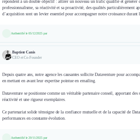
répondent à un double objectif : attirer un nouveau un trafic qualifié et générer 
professionnalisme, sa réactivité et sa proactivité, des qualités particulièrement
d’acquisition sont un levier essentiel pour accompagner notre croissance durant l
Authentifié le 05/12/2025 par
Baptiste Canis
CEO et Co-Founder
Depuis quatre ans, notre agence les causantes sollicite Dataventure pour accompa
en mettant en avant leur expertise pointue en emailing. ​
Dataventure se positionne comme un véritable partenaire conseil, apportant des 
réactivité et une rigueur exemplaires. ​
Ce partenariat solide témoigne de la confiance mutuelle et de la capacité de Datav
performances en constante évolution.​
Authentifié le 20/11/2025 par