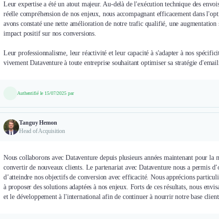
Leur expertise a été un atout majeur. Au-delà de l'exécution technique des envoi
réelle compréhension de nos enjeux, nous accompagnant efficacement dans l'optim
avons constaté une nette amélioration de notre trafic qualifié, une augmentation s
impact positif sur nos conversions.
Leur professionnalisme, leur réactivité et leur capacité à s'adapter à nos spécif
vivement Dataventure à toute entreprise souhaitant optimiser sa stratégie d'emaili
Authentifié le 15/07/2025 par
Tanguy Hemon
Head of Acquisition
Nous collaborons avec Dataventure depuis plusieurs années maintenant pour la m
convertir de nouveaux clients. Le partenariat avec Dataventure nous a permis d
d’atteindre nos objectifs de conversion avec efficacité. Nous apprécions particuli
à proposer des solutions adaptées à nos enjeux. Forts de ces résultats, nous envis
et le développement à l'international afin de continuer à nourrir notre base clie