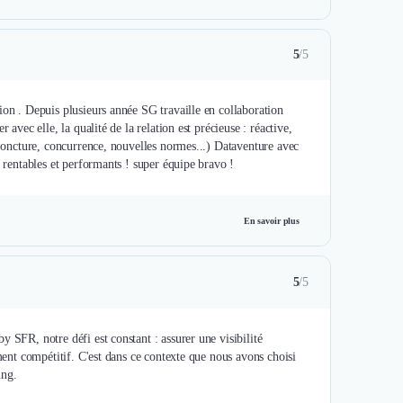
5
/5
ion . Depuis plusieurs année SG travaille en collaboration
avec elle, la qualité de la relation est précieuse : réactive,
onjoncture, concurrence, nouvelles normes...) Dataventure avec
r rentables et performants ! super équipe bravo !
En savoir plus
5
/5
 SFR, notre défi est constant : assurer une visibilité
ement compétitif. C'est dans ce contexte que nous avons choisi
ing.