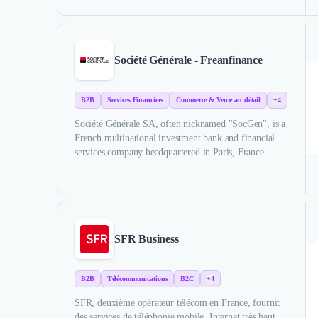
Société Générale - Freanfinance
B2B
Services Financiers
Commerce & Vente au détail
+4
Société Générale SA, often nicknamed "SocGen", is a
French multinational investment bank and financial
services company headquartered in Paris, France.
SFR Business
B2B
Télécommunications
B2C
+4
SFR, deuxième opérateur télécom en France, fournit
des services de téléphonie mobile, Internet très haut