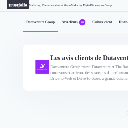
Marketing, Communication et Ventes
Marketing Digital
Dataventure Group
Dataventure Group
Avis clients
Culture client
Distin
70
Les avis clients de Datave
Dataventure Group réunit Dataventure et The Ram
concevons et activons des stratégies de performan
Drive-to-Web et Drive-to-Store, à grande échelle,