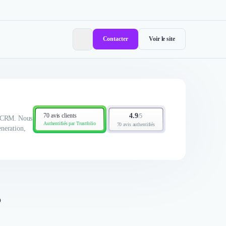
Contacter
Voir le site
70 avis clients
4.9
/
5
RM/CRM. Nous
Authentifiés par Trustfolio
70 avis authentifiés
eneration,
p