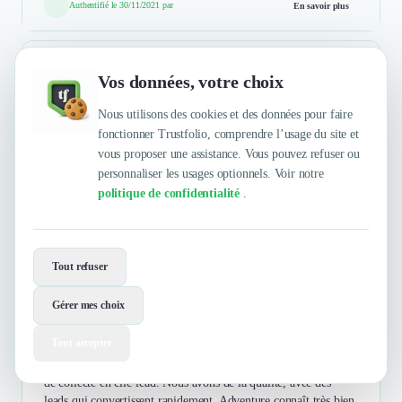
Authentifié le 30/11/2021 par
En savoir plus
Vos données, votre choix
Greenweez.com
Nous utilisons des cookies et des données pour faire
fonctionner Trustfolio, comprendre l’usage du site et
Commerce & Vente au détail
vous proposer une assistance. Vous pouvez refuser ou
Leader des courses en ligne bio et écologiques avec plus de 125
personnaliser les usages optionnels. Voir notre
000 produits | Livraison à partir de 1€ | C'est si simple de
politique de confidentialité
.
mieux consommer | Greenweez.com, la ...
Afficher la suite
Tout refuser
Astrid Jobard
Gérer mes choix
5
/5
Responsable Acquisition & CRM
Tout accepter
Adventure nous accompagne depuis un an sur des mécaniques
de collecte en clic-lead. Nous avons de la qualité, avec des
leads qui convertissent rapidement. Adventure connaît très bien