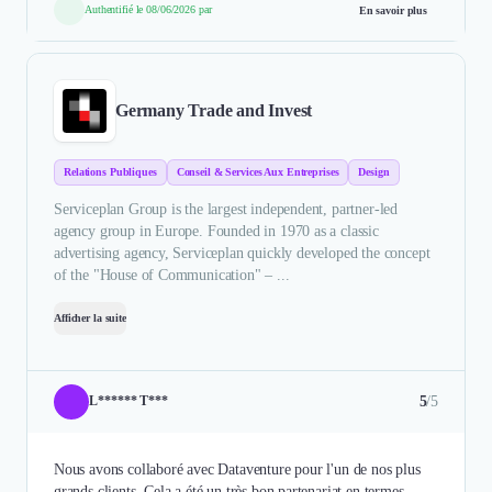
Authentifié le 08/06/2026 par
En savoir plus
Germany Trade and Invest
Relations Publiques
Conseil & Services Aux Entreprises
Design
Serviceplan Group is the largest independent, partner-led
agency group in Europe. Founded in 1970 as a classic
advertising agency, Serviceplan quickly developed the concept
of the "House of Communication" – ...
Afficher la suite
5
/5
L****** T***
Nous avons collaboré avec Dataventure pour l'un de nos plus
grands clients. Cela a été un très bon partenariat en termes