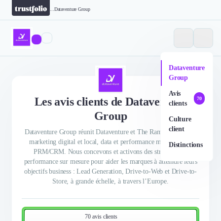
...
Dataventure Group
Dataventure
Group
Avis
Les avis clients de Dataventure
70
clients
Group
Culture
client
Dataventure Group réunit Dataventure et The Ramp, experts en
marketing digital et local, data et performance marketing, et
Distinctions
PRM/CRM. Nous concevons et activons des stratégies de
performance sur mesure pour aider les marques à atteindre leurs
objectifs business : Lead Generation, Drive-to-Web et Drive-to-
Store, à grande échelle, à travers l’Europe.
70 avis clients