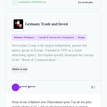
Authentifié le 08/06/2026 par
En savoir plus
Germany Trade and Invest
Relations Publiques
Conseil & Services Aux Entreprises
Design
Serviceplan Group is the largest independent, partner-led
agency group in Europe. Founded in 1970 as a classic
advertising agency, Serviceplan quickly developed the concept
of the "House of Communication" – ...
Afficher la suite
5
/5
R**** B****
Nous avons collaboré avec Dataventure pour l'un de nos plus
grands clients. Cela a été un très bon partenariat en termes