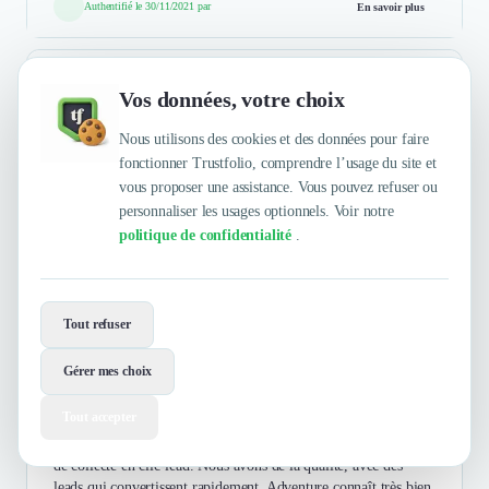
Authentifié le 30/11/2021 par
En savoir plus
Vos données, votre choix
Greenweez.com
Nous utilisons des cookies et des données pour faire
fonctionner Trustfolio, comprendre l’usage du site et
Commerce & Vente au détail
vous proposer une assistance. Vous pouvez refuser ou
Leader des courses en ligne bio et écologiques avec plus de 125
personnaliser les usages optionnels. Voir notre
000 produits | Livraison à partir de 1€ | C'est si simple de
politique de confidentialité
.
mieux consommer | Greenweez.com, la ...
Afficher la suite
Tout refuser
Astrid Jobard
Gérer mes choix
5
/5
Responsable Acquisition & CRM
Tout accepter
Adventure nous accompagne depuis un an sur des mécaniques
de collecte en clic-lead. Nous avons de la qualité, avec des
leads qui convertissent rapidement. Adventure connaît très bien