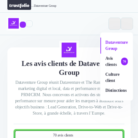
...
Dataventure Group
Dataventure
Group
Avis
Les avis clients de Dataventure
70
clients
Group
Culture
client
Dataventure Group réunit Dataventure et The Ramp, experts en
marketing digital et local, data et performance marketing, et
Distinctions
PRM/CRM. Nous concevons et activons des stratégies de
performance sur mesure pour aider les marques à atteindre leurs
objectifs business : Lead Generation, Drive-to-Web et Drive-to-
Store, à grande échelle, à travers l’Europe.
70 avis clients