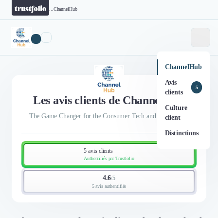
...
ChannelHub
ChannelHub
Avis
5
clients
Les avis clients de ChannelHub
Culture
The Game Changer for the Consumer Tech and IT channels
client
Distinctions
5 avis clients
Authentifiés par Trustfolio
4.6
/
5
5 avis authentifiés