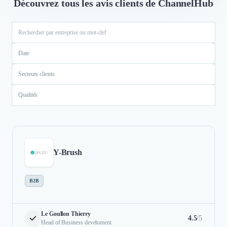
Découvrez tous les avis clients de ChannelHub
Date
Secteurs clients
Qualités
Y-Brush
B2B
Le Goullon Thierry
4.5
/5
Head of Business develoment