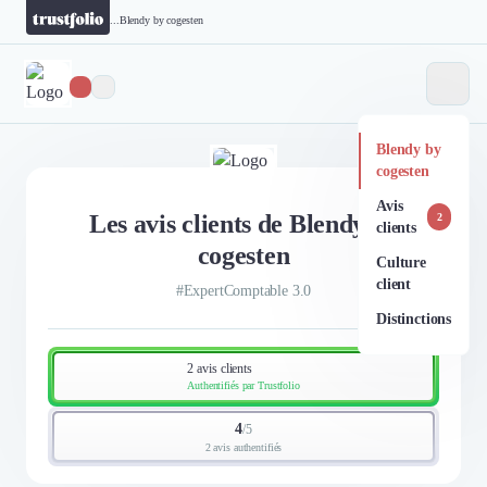
...
Blendy by cogesten
Blendy by
cogesten
Avis
Les avis clients de Blendy by
2
clients
cogesten
Culture
client
#ExpertComptable 3.0
Distinctions
2 avis clients
Authentifiés par Trustfolio
4
/
5
2 avis authentifiés