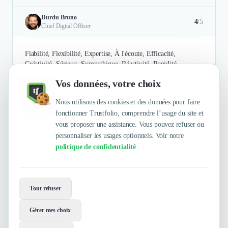
Durdu Bruno
4
/5
Chief Digital Officer
Fiabilité, Flexibilité, Expertise, À l'écoute, Efficacité,
Créativité, Sérieux, Sympathique, Réactivité, Rapidité
Vos données, votre choix
Authentifié le 25/09/2025 par
En savoir plus
Nous utilisons des cookies et des données pour faire
fonctionner Trustfolio, comprendre l’usage du site et
vous proposer une assistance. Vous pouvez refuser ou
personnaliser les usages optionnels. Voir notre
politique de confidentialité
.
Envie de travailler avec Beapp ?
Tout refuser
Contactez-les maintenant !
Gérer mes choix