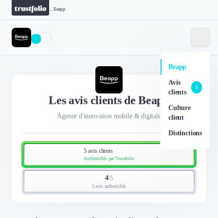
...
Beapp
Beapp
Avis
5
clients
Les avis clients de Beapp
Culture
Agence d'innovation mobile & digitale
client
Distinctions
5 avis clients
Authentifiés par Trustfolio
4
/
5
5 avis authentifiés