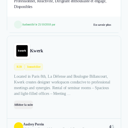
Professionnel, Réactivité, Dirigeant enthousiaste et engagé,
Disponibles
Authentifié le 25/10/2018 par
En savoir plus
Kwerk
B2B
Immobilier
Located in Paris 8th, La Défense and Boulogne Billancourt,
Kwerk creates designer workspaces conducive to professional
meetings and synergies. Rental of seminar rooms – Spacious
and light-filled offices – Meeting ...
Afficher la suite
Audrey Perrin
4
/5