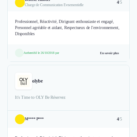
4
/5
Charge de Communication Evnementielle
Professionnel, Réactivité, Dirigeant enthousiaste et engagé,
Personnel agréable et aidant, Respectueux de l'environnement,
Disponibles
Authentifié le 26/10/2018 par
En savoir plus
olybe
It's Time to OLY Be Réservez
4
/5
M**** P***