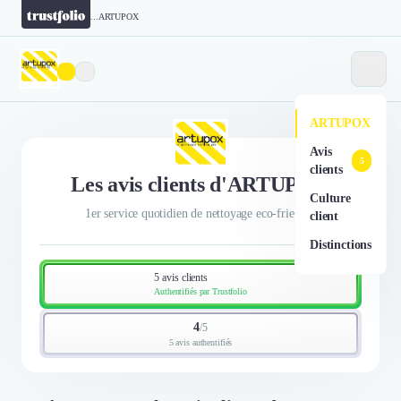
...
ARTUPOX
ARTUPOX
Avis
5
clients
Les avis clients d'ARTUPOX
Culture
1er service quotidien de nettoyage eco-friendly
client
Distinctions
5 avis clients
Authentifiés par Trustfolio
4
/
5
5 avis authentifiés