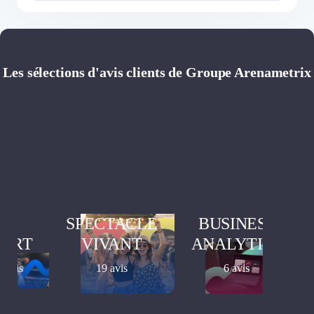
Les sélections d'avis clients de Groupe Arenametrix
SPECTACLE
BUSINESS
PORT
VIVANT
ANALYTICS
3 avis
19 avis
6 avis