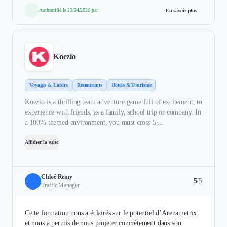
Authentifié le 23/04/2026 par
En savoir plus
Koezio
Voyages & Loisirs
Restaurants
Hotels & Tourisme
Koezio is a thrilling team adventure game full of excitement, to
experience with friends, as a family, school trip or company. In
a 100% themed environment, you must cross 5 ...
Afficher la suite
Chloé Remy
5
/5
Traffic Manager
Cette formation nous a éclairés sur le potentiel d’Arenametrix
et nous a permis de nous projeter concrètement dans son