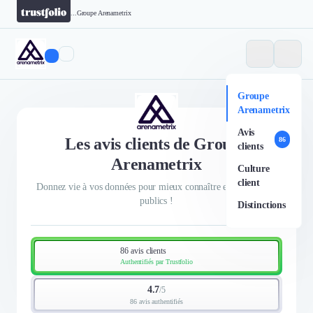
...
Groupe Arenametrix
Groupe
Arenametrix
Avis
Les avis clients de Groupe
86
clients
Arenametrix
Culture
client
Donnez vie à vos données pour mieux connaître et toucher vos
publics !
Distinctions
86 avis clients
Authentifiés par Trustfolio
4.7
/
5
86 avis authentifiés