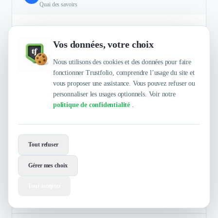
Quai des savoirs
Les livres d'or numériques GuestViews : une meilleure
connaissance des utilisateurs et de leur avis, une mesure de ces
Vos données, votre choix
éléments qui permet de ne pas être dans du ressenti mais dans
une information appuyée sur de la mesure factuelle. L'âge
Nous utilisons des cookies et des données pour faire
moyen des visiteurs et le genre ne sont pas réellement
fonctionner Trustfolio, comprendre l’usage du site et
disponibles en billetterie. Ici ça l'est et les visiteurs sont libres
vous proposer une assistance. Vous pouvez refuser ou
de donner ou non cette information : une vraie plus value.
personnaliser les usages optionnels. Voir notre
politique de confidentialité
.
Authentifié le 29/07/2025 par
En savoir plus
Tout refuser
Sunska Festival
Gérer mes choix
Tout accepter
Musique