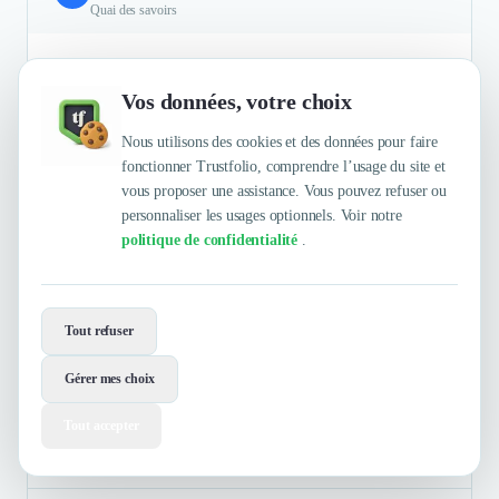
Quai des savoirs
Les livres d'or numériques GuestViews : une meilleure
connaissance des utilisateurs et de leur avis, une mesure de ces
Vos données, votre choix
éléments qui permet de ne pas être dans du ressenti mais dans
une information appuyée sur de la mesure factuelle. L'âge
Nous utilisons des cookies et des données pour faire
moyen des visiteurs et le genre ne sont pas réellement
fonctionner Trustfolio, comprendre l’usage du site et
disponibles en billetterie. Ici ça l'est et les visiteurs sont libres
vous proposer une assistance. Vous pouvez refuser ou
de donner ou non cette information : une vraie plus value.
personnaliser les usages optionnels. Voir notre
politique de confidentialité
.
Authentifié le 29/07/2025 par
En savoir plus
Tout refuser
Sunska Festival
Gérer mes choix
Tout accepter
Musique