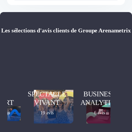
Les sélections d'avis clients de Groupe Arenametrix
SPECTACLE
BUSINESS
PORT
VIVANT
ANALYTICS
3 avis
19 avis
6 avis