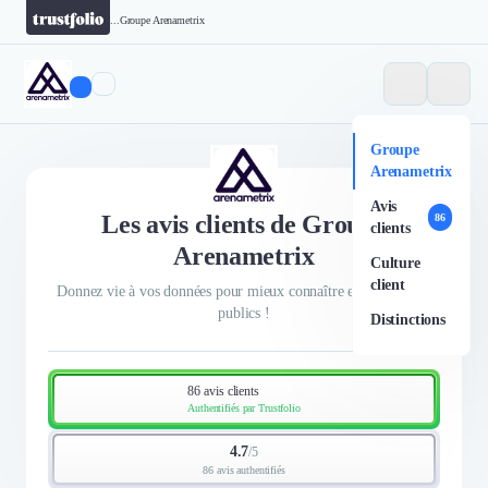
...
Groupe Arenametrix
Groupe
Arenametrix
Avis
Les avis clients de Groupe
86
clients
Arenametrix
Culture
client
Donnez vie à vos données pour mieux connaître et toucher vos
publics !
Distinctions
86 avis clients
Authentifiés par Trustfolio
4.7
/
5
86 avis authentifiés