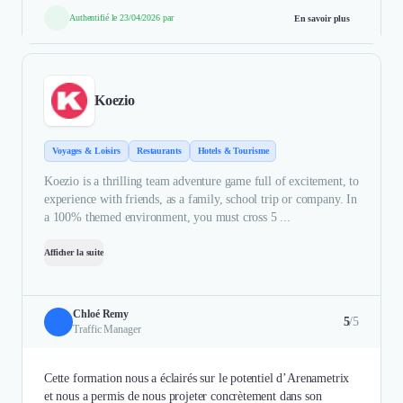
Authentifié le 23/04/2026 par
En savoir plus
Koezio
Voyages & Loisirs
Restaurants
Hotels & Tourisme
Koezio is a thrilling team adventure game full of excitement, to
experience with friends, as a family, school trip or company. In
a 100% themed environment, you must cross 5 ...
Afficher la suite
Chloé Remy
5
/5
Traffic Manager
Cette formation nous a éclairés sur le potentiel d’Arenametrix
et nous a permis de nous projeter concrètement dans son