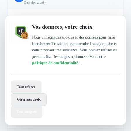
Quai des savoirs
Les livres d'or numériques GuestViews : une meilleure
connaissance des utilisateurs et de leur avis, une mesure de ces
Vos données, votre choix
éléments qui permet de ne pas être dans du ressenti mais dans
une information appuyée sur de la mesure factuelle. L'âge
Nous utilisons des cookies et des données pour faire
moyen des visiteurs et le genre ne sont pas réellement
fonctionner Trustfolio, comprendre l’usage du site et
disponibles en billetterie. Ici ça l'est et les visiteurs sont libres
vous proposer une assistance. Vous pouvez refuser ou
de donner ou non cette information : une vraie plus value.
personnaliser les usages optionnels. Voir notre
politique de confidentialité
.
Authentifié le 29/07/2025 par
En savoir plus
Tout refuser
Sunska Festival
Gérer mes choix
Tout accepter
Musique