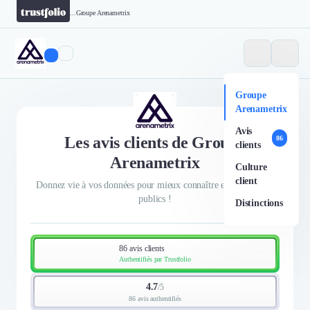
...
Groupe Arenametrix
Groupe
Arenametrix
Avis
Les avis clients de Groupe
86
clients
Arenametrix
Culture
client
Donnez vie à vos données pour mieux connaître et toucher vos
publics !
Distinctions
86 avis clients
Authentifiés par Trustfolio
4.7
/
5
86 avis authentifiés