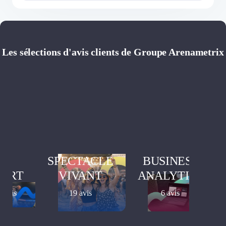
Les sélections d'avis clients de Groupe Arenametrix
SPECTACLE
BUSINESS
PORT
VIVANT
ANALYTICS
3 avis
19 avis
6 avis