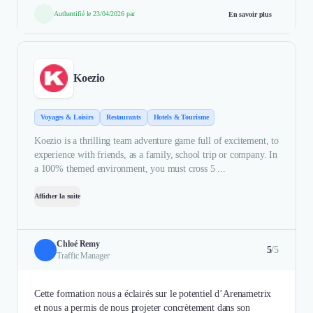
Authentifié le 23/04/2026 par
En savoir plus
Koezio
Voyages & Loisirs
Restaurants
Hotels & Tourisme
Koezio is a thrilling team adventure game full of excitement, to
experience with friends, as a family, school trip or company. In
a 100% themed environment, you must cross 5 ...
Afficher la suite
Chloé Remy
5
/5
Traffic Manager
Cette formation nous a éclairés sur le potentiel d’Arenametrix
et nous a permis de nous projeter concrètement dans son