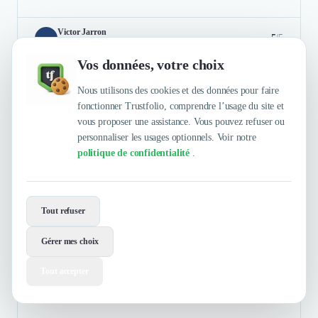
Victor Jarron
5
/5
Directeur
Vos données, votre choix
Très bon accompagnement sur la gestion de nos contrats
Nous utilisons des cookies et des données pour faire
d'énergie. Les conseils fournis nous ont permis de mieux
fonctionner Trustfolio, comprendre l’usage du site et
comprendre nos enjeux et de prendre les bonnes décisions. Je
vous proposer une assistance. Vous pouvez refuser ou
recommande Alliance des Énergies.
personnaliser les usages optionnels. Voir notre
politique de confidentialité
.
Authentifié le 22/04/2026 par
En savoir plus
Tout refuser
GARAGE BOUDET
Gérer mes choix
Tout accepter
Automobile
Garage Boudet