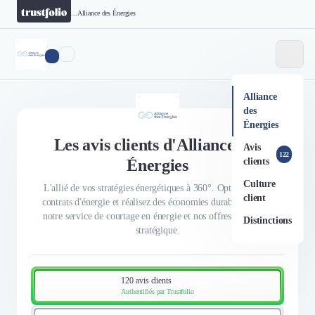
...
Alliance des Énergies
Alliance
des
Énergies
Les avis clients d'Alliance des
Avis
122
Énergies
clients
Culture
L'allié de vos stratégies énergétiques à 360°. Optimisez vos
client
contrats d'énergie et réalisez des économies durables grâce à
notre service de courtage en énergie et nos offres de conseil
Distinctions
stratégique.
120 avis clients
Authentifiés par Trustfolio