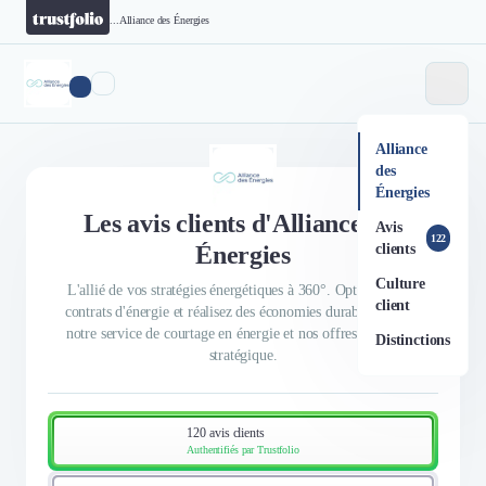
...
Alliance des Énergies
Alliance
des
Énergies
Les avis clients d'Alliance des
Avis
122
Énergies
clients
Culture
L'allié de vos stratégies énergétiques à 360°. Optimisez vos
client
contrats d'énergie et réalisez des économies durables grâce à
notre service de courtage en énergie et nos offres de conseil
Distinctions
stratégique.
120 avis clients
Authentifiés par Trustfolio