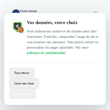
Victor Jarron
5
/5
Directeur
Vos données, votre choix
Très bon accompagnement sur la gestion de nos contrats
Nous utilisons des cookies et des données pour faire
d'énergie. Les conseils fournis nous ont permis de mieux
fonctionner Trustfolio, comprendre l’usage du site et
comprendre nos enjeux et de prendre les bonnes décisions. Je
vous proposer une assistance. Vous pouvez refuser ou
recommande Alliance des Énergies.
personnaliser les usages optionnels. Voir notre
politique de confidentialité
.
Authentifié le 22/04/2026 par
En savoir plus
Tout refuser
GARAGE BOUDET
Gérer mes choix
Tout accepter
Automobile
Garage Boudet