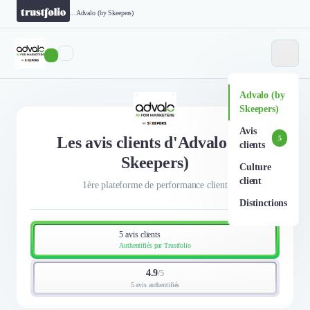
...
Advalo (by Skeepers)
Advalo (by
Skeepers)
Avis
Les avis clients d'Advalo (by
5
clients
Skeepers)
Culture
client
1ère plateforme de performance client
Distinctions
5 avis clients
Authentifiés par Trustfolio
4.9
/
5
5 avis authentifiés