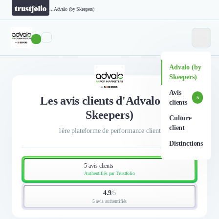
...
Advalo (by Skeepers)
Advalo (by
Skeepers)
Avis
Les avis clients d'Advalo (by
5
clients
Skeepers)
Culture
client
1ère plateforme de performance client
Distinctions
5 avis clients
Authentifiés par Trustfolio
4.9
/
5
5 avis authentifiés