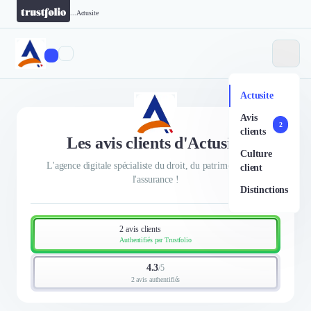
...
Actusite
Actusite
Avis
2
clients
Les avis clients d'Actusite
Culture
L'agence digitale spécialiste du droit, du patrimoine et de
client
l'assurance !
Distinctions
2 avis clients
Authentifiés par Trustfolio
4.3
/
5
2 avis authentifiés