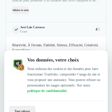
marché pour présenter à sa clientèle une offre complète et de ...
Afficher la suite
José-Luis Carrasco
4
/5
Grant
Réactivité, À l'écoute, Fiabilité, Sérieux, Efficacité, Créativité,
Sympathique
Vos données, votre choix
Authentifié le 25/09/2025 par
En savoir plus
Nous utilisons des cookies et des données pour faire
fonctionner Trustfolio, comprendre l’usage du site et
vous proposer une assistance. Vous pouvez refuser ou
personnaliser les usages optionnels. Voir notre
politique de confidentialité
.
Envie de travailler avec Actusite ?
Tout refuser